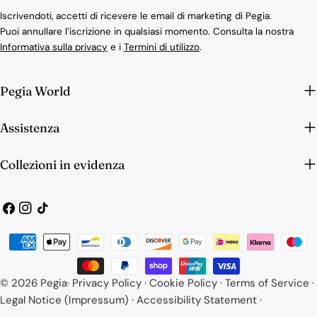
Iscrivendoti, accetti di ricevere le email di marketing di Pegia.
Puoi annullare l’iscrizione in qualsiasi momento. Consulta la nostra
Informativa sulla privacy
e i
Termini di utilizzo
.
Pegia World
Assistenza
Collezioni in evidenza
Facebook
Instagram
Tic
toc
Accesso richiesto
Modalità
Accedi al tuo account per aggiungere prodotti alla tua
di
lista dei desideri e visualizzare gli articoli salvati in
pagamento
© 2026
Pegia
·
Privacy Policy
·
Cookie Policy
·
Terms of Service
·
precedenza.
Legal Notice (Impressum)
·
Accessibility Statement
·
Login